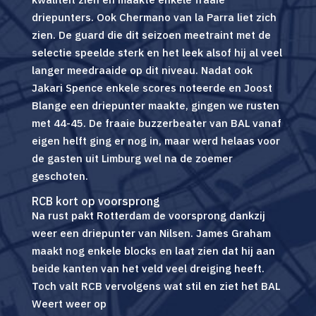
driepunters. Ook Chermano van la Parra liet zich
zien. De guard die dit seizoen meetraint met de
selectie speelde sterk en het leek alsof hij al veel
langer meedraaide op dit niveau. Nadat ook
Jakari Spence enkele scores noteerde en Joost
Blange een driepunter maakte, gingen we rusten
met 44-45. De fraaie buzzerbeater van BAL vanaf
eigen helft ging er nog in, maar werd helaas voor
de gasten uit Limburg wel na de zoemer
geschoten.
RCB kort op voorsprong
Na rust pakt Rotterdam de voorsprong dankzij
weer een driepunter van Nilsen. James Graham
maakt nog enkele blocks en laat zien dat hij aan
beide kanten van het veld veel dreiging heeft.
Toch valt RCB vervolgens wat stil en ziet het BAL
Weert weer op