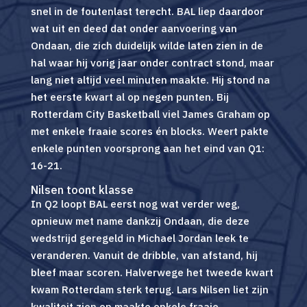
snel in de foutenlast terecht. BAL liep daardoor
wat uit en deed dat onder aanvoering van
Ondaan, die zich duidelijk wilde laten zien in de
hal waar hij vorig jaar onder contract stond, maar
lang niet altijd veel minuten maakte. Hij stond na
het eerste kwart al op negen punten. Bij
Rotterdam City Basketball viel James Graham op
met enkele fraaie scores én blocks. Weert pakte
enkele punten voorsprong aan het eind van Q1:
16-21.
Nilsen toont klasse
In Q2 loopt BAL eerst nog wat verder weg,
opnieuw met name dankzij Ondaan, die deze
wedstrijd geregeld in Michael Jordan leek te
veranderen. Vanuit de dribble, van afstand, hij
bleef maar scoren. Halverwege het tweede kwart
kwam Rotterdam sterk terug. Lars Nilsen liet zijn
kwaliteit zien en maakte enkele fraaie