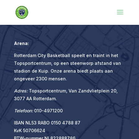
Arena:
Rotterdam City Basketball speelt en traint in het
Topsportcentrum, op een steenworp afstand van
stadion de Kuip. Onze arena biedt plaats aan
ongeveer 2300 mensen.
Adres:
Topsportcentrum
,
Van Zandvlietplein 20,
3077 AA Rotterdam.
Telefoon:
010-4971200
IBAN NL53 RABO 0150 4788 87
KvK 50706624
BTW-nummer NL822888786