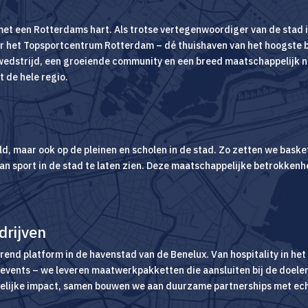
 met een Rotterdams hart. Als trotse vertegenwoordiger van de stad
ar het Topsportcentrum Rotterdam – dé thuishaven van het hoogste 
edstrijd, een groeiende community en een breed maatschappelijk n
 de hele regio.
eld, maar ook op de pleinen en scholen in de stad. Zo zetten we baske
 van sport in de stad te laten zien. Deze maatschappelijke betrokke
drijven
rend platform in de havenstad van de Benelux. Van hospitality in he
vents – we leveren maatwerkpakketten die aansluiten bij de doelen 
pelijke impact, samen bouwen we aan duurzame partnerships met e