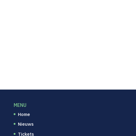
vandaag nog starten!”
Welcome, Marcus!
Welcome Thomas!
Welkom Leon!
Jonathan Verkerk tekent in Rotterdam
Recent Comments
Geen reacties om weer te geven.
MENU
Home
Nieuws
Tickets