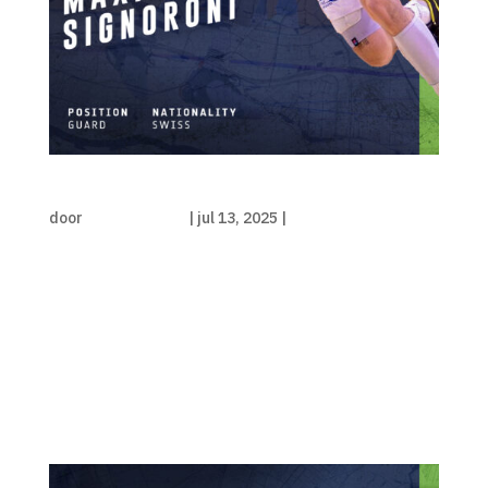
Rotterdam City tekent Maxime Signoroni
door
Luka de Kruijf
|
jul 13, 2025
|
Persbericht
De selectie van Rotterdam City Basketball krijgt
steeds meer vorm. Met Maxime Signoroni is de
negende speler voor het komende seizoen
vastgelegd. De 23-jarige Zwitserse guard komt
over van Nyon, dat uitkomt in de hoogste klasse
van het land. In het afgelopen seizoen...