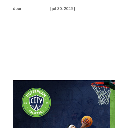
Tjall de Vaal terug in Rotterdam
door
Luka de Kruijf
|
jul 30, 2025
|
Persbericht
Rotterdam City Basketball haalt Tjall de Vaal
terug naar de stad. De 20-jarige
jeugdinternational en forward is opgeleid bij
Rotterdam Basketball en speelde daarna voor
Landstede Hammers en vorig seizoen voor QSTA
United. “We zijn ontzettend blij dat we Tjall
hebben...