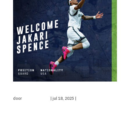
Jakari Spence nieuwe point guard
door
Luka de Kruijf
|
jul 18, 2025
|
Persbericht
Met Jakari Spence heeft Rotterdam City
Basketball ook de nieuwe point guard voor
komend seizoen vastgelegd. De 23-jarige