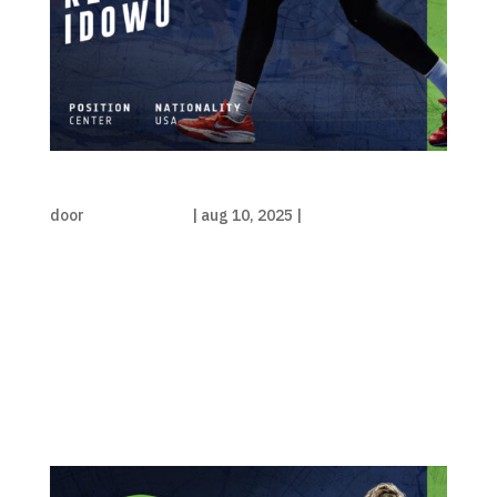
Rey Idowu maakt selectie compleet
door
Luka de Kruijf
|
aug 10, 2025
|
Persbericht
Rotterdam City Basketball heeft zich versterkt
met de 26-jarige Rey (Oreoluwapo) Idowu. De
2.06 meter lange Amerikaan speelde vorig
seizoen nog in Bulgarije, waar hij bij Shumen in 23
duels gemiddeld 16 punten scoorde en 9
rebounds. Daarvoor speelde hij onder meer in...