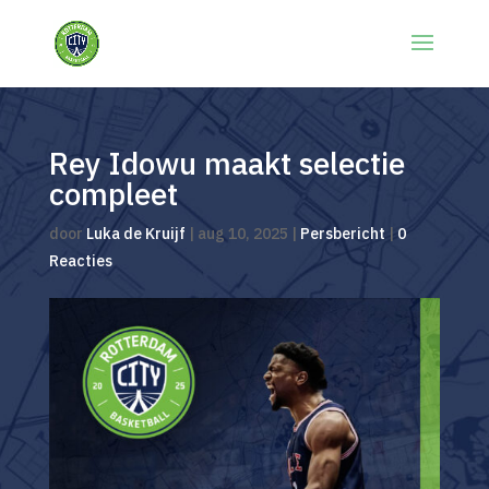
Rey Idowu maakt selectie
compleet
door
Luka de Kruijf
|
aug 10, 2025
|
Persbericht
|
0
Reacties