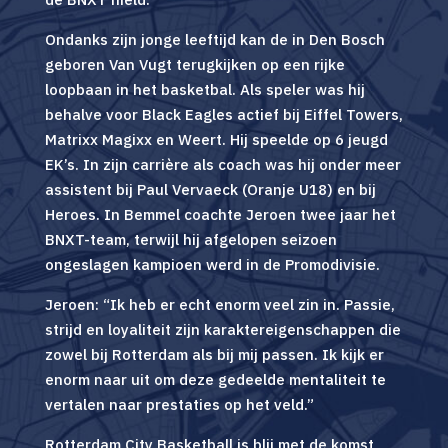
Ondanks zijn jonge leeftijd kan de in Den Bosch
geboren Van Vugt terugkijken op een rijke
loopbaan in het basketbal. Als speler was hij
behalve voor Black Eagles actief bij Eiffel Towers,
Matrixx Magixx en Weert. Hij speelde op 6 jeugd
EK’s. In zijn carrière als coach was hij onder meer
assistent bij Paul Vervaeck (Oranje U18) en bij
Heroes. In Bemmel coachte Jeroen twee jaar het
BNXT-team, terwijl hij afgelopen seizoen
ongeslagen kampioen werd in de Promodivisie.
Jeroen: “Ik heb er echt enorm veel zin in. Passie,
strijd en loyaliteit zijn karaktereigenschappen die
zowel bij Rotterdam als bij mij passen. Ik kijk er
enorm naar uit om deze gedeelde mentaliteit te
vertalen naar prestaties op het veld.”
Rotterdam City Basketball is blij met de komst