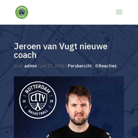
Jeroen van Vugt nieuwe
coach
door
admin
|
jun 17, 2026
|
Persbericht
|
0 Reacties