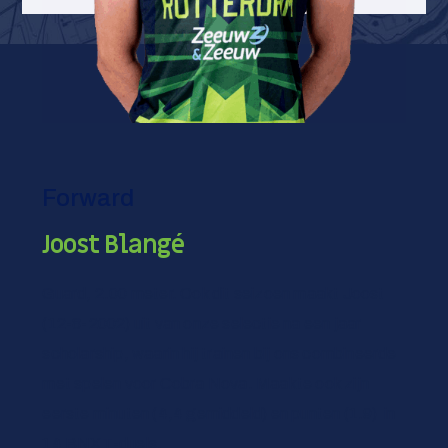
Forward
Joost Blangé
Guard, 2.00 meter. Ook dit seizoen maakt Joost
(12-8-2002) uit van onze selectie na een jaar
scholarship, waarin hij trainen bij ons combineerde
met spelen voor Cobra Nova. Maakte ook zijn
eerste minuten (4,4 gemiddeld) en punten (1.9) in
14 BNXT-duels.